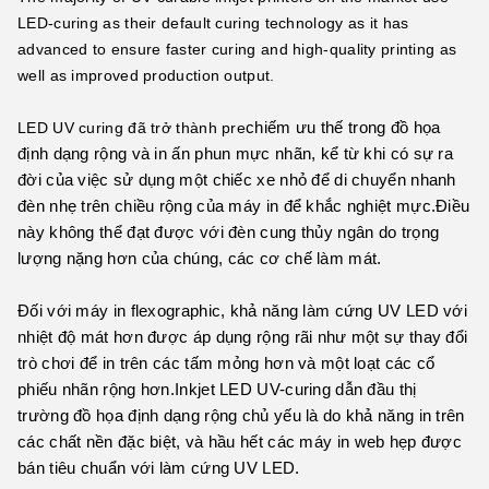
LED-curing as their default curing technology as it has 
advanced to ensure faster curing and high-quality printing as 
well as improved production output.
chiếm ưu thế trong đồ họa 
LED UV curing đã trở thành pre
định dạng rộng và in ấn phun mực nhãn, kể từ khi có sự ra 
đời của việc sử dụng một chiếc xe nhỏ để di chuyển nhanh 
đèn nhẹ trên chiều rộng của máy in để khắc nghiệt mực.Điều 
này không thể đạt được với đèn cung thủy ngân do trọng 
lượng nặng hơn của chúng, các cơ chế làm mát.
Đối với máy in flexographic, khả năng làm cứng UV LED với 
nhiệt độ mát hơn được áp dụng rộng rãi như một sự thay đổi 
trò chơi để in trên các tấm mỏng hơn và một loạt các cổ 
phiếu nhãn rộng hơn.Inkjet LED UV-curing dẫn đầu thị 
trường đồ họa định dạng rộng chủ yếu là do khả năng in trên 
các chất nền đặc biệt, và hầu hết các máy in web hẹp được 
bán tiêu chuẩn với làm cứng UV LED.