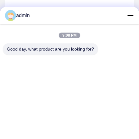
admin
Gửi
9:08 PM
Good day, what product are you looking for?
shenzhen yuanming co., ltd
umi@ymleduv.com
86--18926468268-15989898006
Tầng 3, Tòa nhà 2, Khu công nghiệp Jingsheng, Số 119
Đường Huafan, Phố Dalang, Quận Longhua, Thâm Quyến,
518109