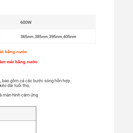
600W
:
365nm,385nm,395nm,405nm
mát bằng nước
àm mát bằng nước
n, bao gồm cả các bước sóng hỗn hợp.
éo dài tuổi thọ,
và màn hình cảm ứng.