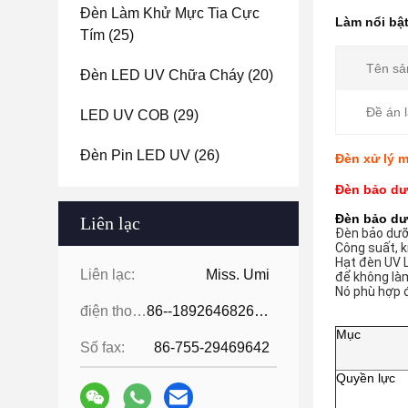
Đèn Làm Khử Mực Tia Cực
Làm nổi bậ
Tím
(25)
Tên sả
Đèn LED UV Chữa Cháy
(20)
Đề án 
LED UV COB
(29)
Đèn Pin LED UV
(26)
Đèn xử lý 
Đèn bảo dư
Đèn bảo d
Liên lạc
Đèn bảo dư
Công suất, 
Hạt đèn UV L
Liên lạc:
Miss. Umi
để không làm
Nó phù hợp đ
điện thoại:
86--18926468268-15989898006
Mục
Số fax:
86-755-29469642
Quyền lực