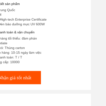
 tiết sản phẩm
rung Quốc
M
igh-tech Enterprise Certificate
 Đèn bảo dưỡng mực UV 600W
hanh toán & vận chuyển
hàng tối thiểu: đàm phán
tiate
gói: Thùng carton
o hàng: 10-15 ngày làm việc
anh toán: T / T
g cấp: 10000
Nhận giá tốt nhất