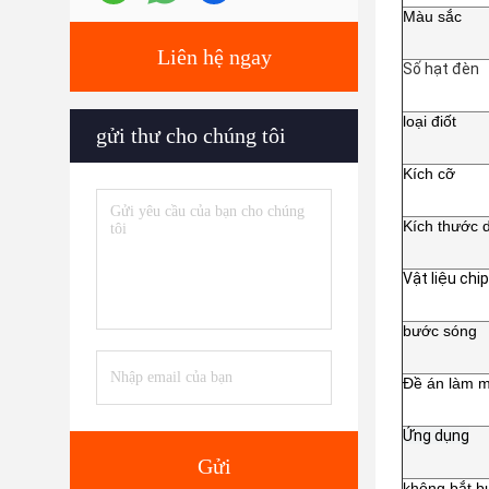
Màu sắc
Liên hệ ngay
Số hạt đèn
loại điốt
gửi thư cho chúng tôi
Kích cỡ
Kích thước 
Vật liệu chip
bước sóng
Đề án làm m
Ứng dụng
Gửi
không bắt b