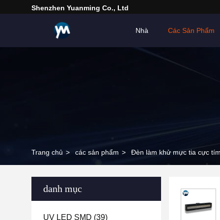
Shenzhen Yuanming Co., Ltd
Nhà
Các Sản Phẩm
Trang chủ
>
các sản phẩm
>
Đèn làm khử mực tia cực tí
danh mục
UV LED SMD
(39)