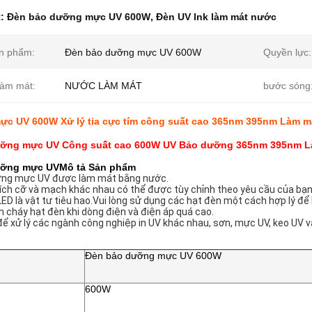
t:
Đèn bảo dưỡng mực UV 600W
,
Đèn UV lnk làm mát nước
n phẩm:
Đèn bảo dưỡng mực UV 600W
Quyền lực:
làm mát:
NƯỚC LÀM MÁT
bước sóng
mực UV 600W Xử lý tia cực tím công suất cao 365nm 395nm Làm 
ỡng mực UV Công suất cao 600W UV Bảo dưỡng 365nm 395nm L
ưỡng mực UV
Mô tả Sản phẩm
ỡng mực UV được làm mát bằng nước.
kích cỡ và mạch khác nhau có thể được tùy chỉnh theo yêu cầu của bạ
ED là vật tư tiêu hao.Vui lòng sử dụng các hạt đèn một cách hợp lý để k
 cháy hạt đèn khi dòng điện và điện áp quá cao.
ể xử lý các ngành công nghiệp in UV khác nhau, sơn, mực UV, keo UV 
Đèn bảo dưỡng mực UV 600W
600W