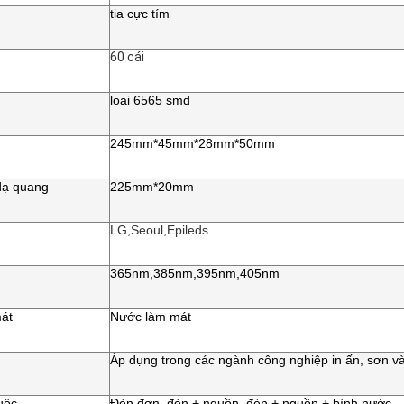
tia cực tím
60 cái
loại 6565 smd
245mm*45mm*28mm*50mm
dạ quang
225mm*20mm
LG,Seoul,Epileds
365nm,385nm,395nm,405nm
át
Nước làm mát
Áp dụng trong các ngành công nghiệp in ấn, sơn và
uộc
Đèn đơn, đèn + nguồn, đèn + nguồn + bình nước