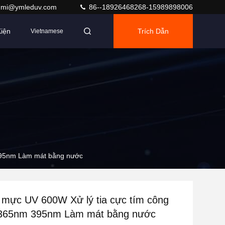
umi@ymleduv.com
86--18926468268-15989898006
iện
Trích Dẫn
Vietnamese
 395nm Làm mát bằng nước
 mực UV 600W Xử lý tia cực tím công
 365nm 395nm Làm mát bằng nước