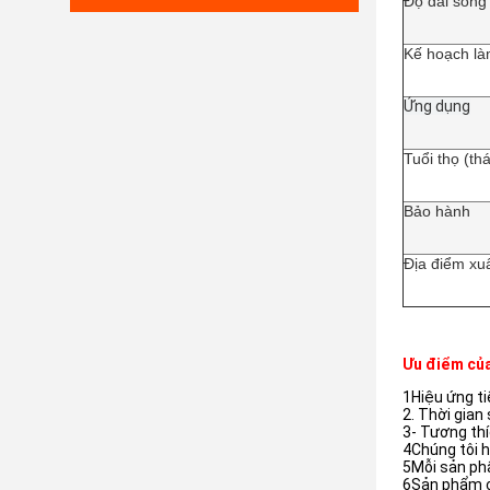
Độ dài sóng
Kế hoạch l
Ứng dụng
Tuổi thọ (th
Bảo hành
Địa điểm xu
Ưu điểm của
1Hiệu ứng ti
2. Thời gian
3- Tương thí
4Chúng tôi h
5Mỗi sản ph
6Sản phẩm c