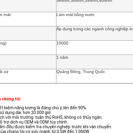
365nm,385nm,395nm,405nm
àm mát
Làm mát bằng nước
Áp dụng trong các ngành công nghiệp in
áng)
10000
1 năm
ất xứ
Quảng Đông, Trung Quốc
 chúng tôi
ết kiệm năng lượng là đáng chú ý, lên đến 90%.
 sử dụng dài: hơn 20.000 giờ.
ch với môi trường: tuân thủ RoHS, không có thủy ngân.
ỗ trợ dịch vụ OEM và ODM tùy chỉnh.
ẩm đều được kiểm tra chuyên nghiệp trước khi vận chuyển.
ủa chúng tôi có sức mạnh từ 0.5W đến 1.000W.