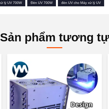
xử lý UV 700W
Đèn UV 700W
đèn UV cho Máy xử lý UV
Sản phẩm tương t