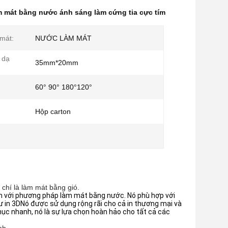
m mát bằng nước ánh sáng làm cứng tia cực tím
mát:
NƯỚC LÀM MÁT
 dạ
35mm*20mm
60° 90° 180°120°
Hộp carton
chí là làm mát bằng gió.
 với phương pháp làm mát bằng nước. Nó phù hợp với
ư in 3DNó được sử dụng rộng rãi cho cả in thương mại và
hục nhanh, nó là sự lựa chọn hoàn hảo cho tất cả các