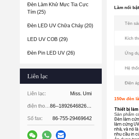
Đèn Làm Khử Mực Tia Cực
Làm nổi bậ
Tím
(25)
Tên sả
Đèn LED UV Chữa Cháy
(20)
Kích t
LED UV COB
(29)
Đèn Pin LED UV
(26)
Ứng dụ
Hệ thố
Liên lạc
Điện á
Liên lạc:
Miss. Umi
150w đèn l
điện thoại:
86--18926468268-15989898006
Thiết bị là
Sản phẩm có
Số fax:
86-755-29469642
Đèn làm cứn
làm cứng UV 
nhà, và nó l
nhu cầu in c