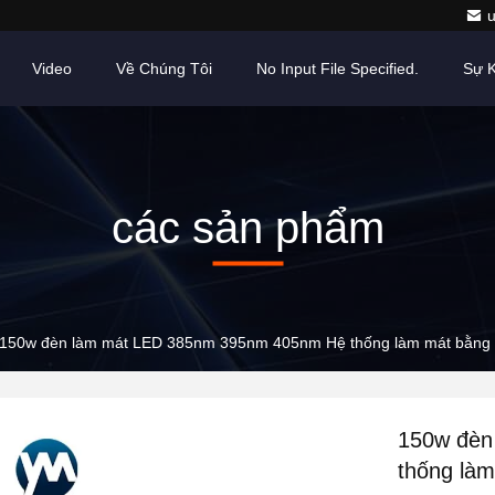
Video
Về Chúng Tôi
No Input File Specified.
Sự K
các sản phẩm
150w đèn làm mát LED 385nm 395nm 405nm Hệ thống làm mát bằng
150w đèn
thống là