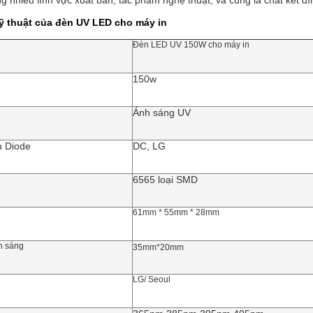
g nhiều lĩnh vực xuất bản, tác phẩm nghệ thuật, và cũng là chất kết dí
ỹ thuật của đèn UV LED cho máy in
Đèn LED UV 150W cho máy in
150w
Ánh sáng UV
u Diode
DC, LG
6565 loại SMD
61mm * 55mm * 28mm
h sáng
35mm*20mm
LG/ Seoul