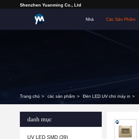
Shenzhen Yuanming Co., Ltd
Nhà
Các Sản Phẩm
Trang chủ
>
các sản phẩm
>
Đèn LED UV cho máy in
>
danh mục
UV LED SMD
(39)