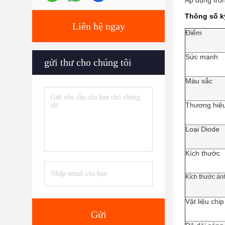
Áp dụng tron
Thông số k
Liên hệ ngay
Điểm
Sức mạnh
gửi thư cho chúng tôi
Màu sắc
Thương hiệ
Loại Diode
Kích thước
Kích thước án
Vật liệu chip
Gửi