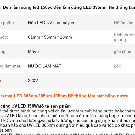
t:
Đèn làm cứng led 150w
,
Đèn làm cứng LED 395nm
,
Hệ thống là
n phẩm:
Đèn LED UV cho máy in
Đề án làm 
Kích thước
hước:
61mm * 55mm * 28mm
quang:
ng:
Máy in
góc chùm:
ng làm mát:
NƯỚC LÀM MÁT
gói:
p:
220V
àm mát LED 385nm 395nm 405nm Hệ thống làm mát bằng nước
m cứng UV LED 150W
Mô tả sản phẩm
 thể được sử dụng cùng với chiến lược làm mát bằng nước hoặc thậm 
g UV LED là một sản phẩm hiệu suất cao được làm bằng hợp kim nhôm
LED và in chất lượng,và nó là lý tưởng cho các ứng dụng khác nhau nh
à hoàn hảo cho UV LED 365nm curing.Với hiệu quả cao và tốc độ khắc p
ủa bạn.