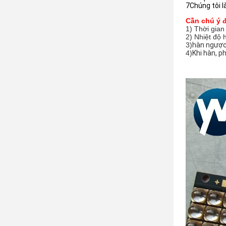
7Chúng tôi l
Cần chú ý đ
1) Thời gia
2) Nhiệt độ 
3)
hàn ngược
4)
Khi hàn, p