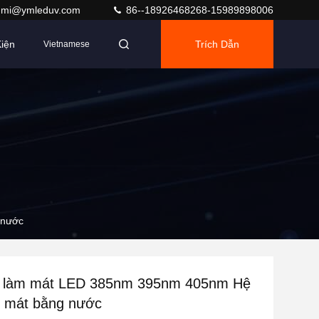
umi@ymleduv.com
86--18926468268-15989898006
iện
Trích Dẫn
Vietnamese
 nước
 làm mát LED 385nm 395nm 405nm Hệ
m mát bằng nước