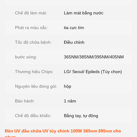
Chế độ làm mát:
Làm mát bằng nước
Phát ra màu sắc:
tia cực tím
Tốc độ chữa bệnh:
Điều chỉnh
bước sóng:
365NM/385NM/395NM/405NM
Thương hiệu Chips:
LG/ Seoul/ Epileds (Tùy chọn)
Nguyện liệu đóng gói:
hộp
Bảo hành:
1 năm
Chế độ điều khiển:
Bằng tay, tự động
Đèn UV đầu chữa UV tùy chỉnh 100W 365nm 395nm cho