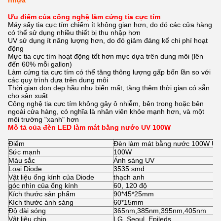
nhựa
Ưu điểm của công nghệ làm cứng tia cực tím
Máy sấy tia cực tím chiếm ít không gian hơn, do đó các cửa hàng
có thể sử dụng nhiều thiết bị thu nhập hơn
UV sử dụng ít năng lượng hơn, do đó giảm đáng kể chi phí hoạt
động
Mực tia cực tím hoạt động tốt hơn mực dựa trên dung môi (lên
đến 60% mỗi gallon)
Làm cứng tia cực tím có thể tăng thông lượng gấp bốn lần so với
các quy trình dựa trên dung môi
Thời gian dọn dẹp hầu như biến mất, tăng thêm thời gian có sẵn
cho sản xuất
Công nghệ tia cực tím không gây ô nhiễm, bên trong hoặc bên
ngoài cửa hàng, có nghĩa là nhân viên khỏe mạnh hơn, và một
môi trường "xanh" hơn
Mô tả của đèn LED làm mát bằng nước UV 100W
Điểm
Đèn làm mát bằng nước 100W U
Sức mạnh
100W
Màu sắc
Ánh sáng UV
Loại Diode
3535 smd
Vật liệu ống kính của Diode
thạch anh
góc nhìn của ống kính
60, 120 độ
Kích thước sản phẩm
90*45*25mm
Kích thước ánh sáng
60*15mm
Độ dài sóng
365nm,385nm,395nm,405nm
Vật liệu chip
LG, Seoul, Epileds