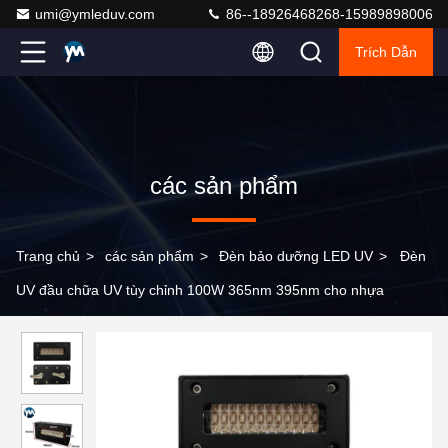
umi@ymleduv.com
86--18926468268-15989898006
Trích Dẫn
các sản phẩm
Trang chủ
>
các sản phẩm
>
Đèn bảo dưỡng LED UV
>
Đèn
UV đầu chữa UV tùy chỉnh 100W 365nm 395nm cho nhựa