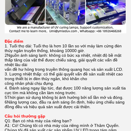
Đặc điểm
1. Tuổi thọ dài: Tuổi thọ là hơn 10 lần so với máy làm cứng đèn
thủy ngân truyền thống, khoảng 10000 giờ.
2Nguồn ánh sáng lạnh: không có bức xạ nhiệt, nhiệt độ bề mặt
thấp tăng của vật thể được chiếu sáng, giải quyết các vấn đề
nhiệt lâu dài
vấn đề hư hỏng trong truyền thông quang học và sản xuất LCD.
3. Lượng nhiệt thấp: có thể giải quyết vấn đề sản xuất nhiệt cao
trong thiết bị in đèn thủy ngân, khó khăn cho
công nhân phải chịu đựng.
4. Đánh sáng ngay lập tức, đạt được 100 năng lượng sản xuất tia
cực tím mà không cần làm nóng trước.
5Thời gian sử dụng không bị ảnh hưởng bởi số lần mở và đóng.
6Năng lượng cao, đầu ra ánh sáng ổn định, hiệu ứng chiếu sáng
đồng đều và hiệu quả sản xuất được cải thiện.
Câu hỏi thường gặp
Q1: Bạn có nhà máy của riêng bạn?
A1: Có! Chúng tôi có nhà máy của riêng mình ở Thâm Quyến.
Chúng tôi đã sản xuất các sản phẩm UV LED trong tám năm.