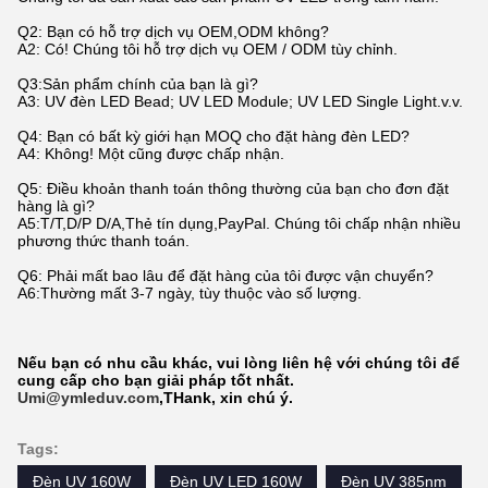
Q2: Bạn có hỗ trợ dịch vụ OEM,ODM không?
A2: Có! Chúng tôi hỗ trợ dịch vụ OEM / ODM tùy chỉnh.
Q3:Sản phẩm chính của bạn là gì?
A3: UV đèn LED Bead; UV LED Module; UV LED Single Light.v.v.
Q4: Bạn có bất kỳ giới hạn MOQ cho đặt hàng đèn LED?
A4: Không! Một cũng được chấp nhận.
Q5: Điều khoản thanh toán thông thường của bạn cho đơn đặt
hàng là gì?
A5:T/T,D/P D/A,Thẻ tín dụng,PayPal. Chúng tôi chấp nhận nhiều
phương thức thanh toán.
Q6: Phải mất bao lâu để đặt hàng của tôi được vận chuyển?
A6:Thường mất 3-7 ngày, tùy thuộc vào số lượng.
Nếu bạn có nhu cầu khác, vui lòng liên hệ với chúng tôi để
cung cấp cho bạn giải pháp tốt nhất.
Umi@ymleduv.com
,
T
Hank, xin chú ý.
Tags:
Đèn UV 160W
Đèn UV LED 160W
Đèn UV 385nm