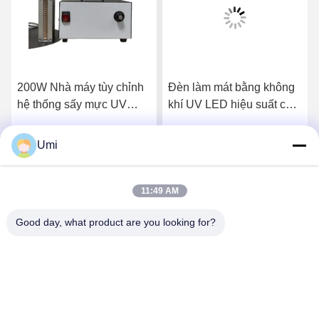
200W Nhà máy tùy chỉnh
Đèn làm mát bằng không
hệ thống sấy mực UV
khí UV LED hiệu suất cao
Flatbed 395nm
1600W Hệ thống ánh
sáng UV công nghiệp
Umi
Nhận giá tốt nhất
Nhận giá tốt nhất
Hợp kim nhôm cho phơi
sáng in màn hình
11:49 AM
Good day, what product are you looking for?
shenzhen yuanming co., ltd
umi@ymleduv.com