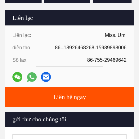
Liên lạc
Liên lạc:
Miss. Umi
điện thoại:
86--18926468268-15989898006
Số fax:
86-755-29469642
Liên hệ ngay
gửi thư cho chúng tôi