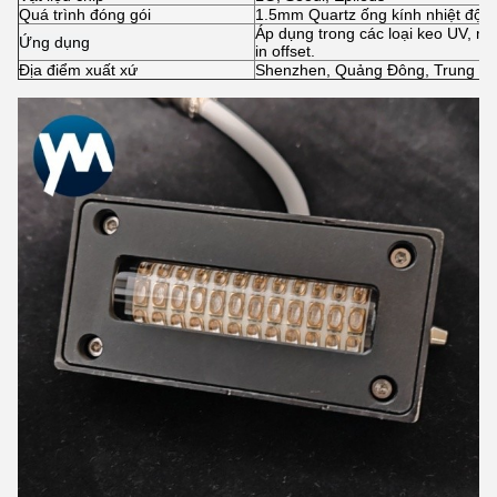
Quá trình đóng gói
1.5mm Quartz ống kính nhiệt độ c
Áp dụng trong các loại keo UV, m
Ứng dụng
in offset.
Địa điểm xuất xứ
Shenzhen, Quảng Đông, Trung Q