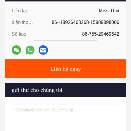
Liên lạc:
Miss. Umi
điện thoại:
86--18926468268-15989898006
Số fax:
86-755-29469642
Liên hệ ngay
gửi thư cho chúng tôi