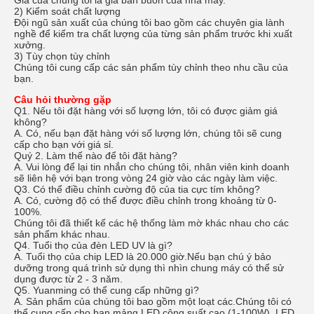
Giá của chúng tôi là giá bán buôn của nhà máy.
2) Kiểm soát chất lượng
Đội ngũ sản xuất của chúng tôi bao gồm các chuyên gia lành
nghề để kiểm tra chất lượng của từng sản phẩm trước khi xuất
xưởng.
3) Tùy chọn tùy chỉnh
Chúng tôi cung cấp các sản phẩm tùy chỉnh theo nhu cầu của
bạn.
Câu hỏi thường gặp
Q1.
Nếu tôi đặt hàng với số lượng lớn, tôi có được giảm giá
không?
A. Có, nếu bạn đặt hàng với số lượng lớn, chúng tôi sẽ cung
cấp cho bạn với giá sỉ.
Quý 2.
Làm thế nào để tôi đặt hàng?
A. Vui lòng để lại tin nhắn cho chúng tôi, nhân viên kinh doanh
sẽ liên hệ với bạn trong vòng 24 giờ vào các ngày làm việc.
Q3.
Có thể điều chỉnh cường độ của tia cực tím không?
A. Có, cường độ có thể được điều chỉnh trong khoảng từ 0-
100%.
Chúng tôi đã thiết kế các hệ thống làm mờ khác nhau cho các
sản phẩm khác nhau.
Q4.
Tuổi thọ của đèn LED UV là gì?
A. Tuổi thọ của chip LED là 20.000 giờ.Nếu bạn chú ý bảo
dưỡng trong quá trình sử dụng thì nhìn chung máy có thể sử
dụng được từ 2 - 3 năm.
Q5.
Yuanming có thể cung cấp những gì?
A. Sản phẩm của chúng tôi bao gồm một loạt các.Chúng tôi có
thể cung cấp cho bạn mảng LED công suất cao (1-100W), LED