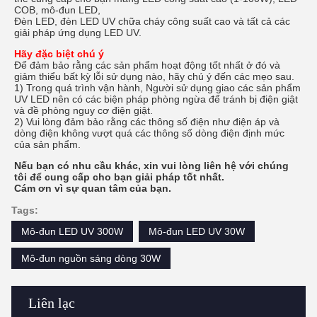
COB, mô-đun LED,
Đèn LED, đèn LED UV chữa cháy công suất cao và tất cả các
giải pháp ứng dụng LED UV.
Hãy đặc biệt chú ý
Để đảm bảo rằng các sản phẩm hoạt động tốt nhất ở đó và
giảm thiểu bất kỳ lỗi sử dụng nào, hãy chú ý đến các mẹo sau.
1) Trong quá trình vận hành, Người sử dụng giao các sản phẩm
UV LED nên có các biện pháp phòng ngừa để tránh bị điện giật
và đề phòng nguy cơ điện giật.
2) Vui lòng đảm bảo rằng các thông số điện như điện áp và
dòng điện không vượt quá các thông số dòng điện định mức
của sản phẩm.
Nếu bạn có nhu cầu khác, xin vui lòng liên hệ với chúng
tôi để cung cấp cho bạn giải pháp tốt nhất.
Cám ơn vì sự quan tâm của bạn.
Tags:
Mô-đun LED UV 300W
Mô-đun LED UV 30W
Mô-đun nguồn sáng dòng 30W
Liên lạc