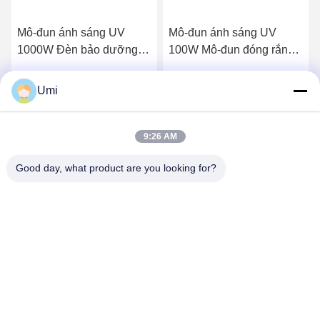
Mô-đun ánh sáng UV
Mô-đun ánh sáng UV
1000W Đèn bảo dưỡng
100W Mô-đun đóng rắn
UV LED công suất cao
Mô-đun LED Ánh sáng Hệ
cho lò nung
thống bảo dưỡng LED UV
Umi
Nhận giá tốt nhất
Nhận giá tốt nhất
9:26 AM
Good day, what product are you looking for?
shenzhen yuanming co., ltd
umi@ymleduv.com
86--18926468268-15989898006
Tầng 3, Tòa nhà 2, Khu công nghiệp Jingsheng, Số 119
Đường Huafan, Phố Dalang, Quận Longhua, Thâm Quyến,