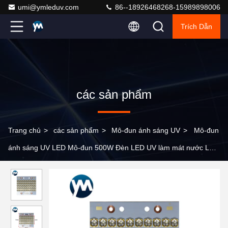
umi@ymleduv.com
86--18926468268-15989898006
Trích Dẫn
các sản phẩm
Trang chủ
>
các sản phẩm
>
Mô-đun ánh sáng UV
>
Mô-đun
ánh sáng UV LED Mô-đun 500W Đèn LED UV làm mát nước LED
UV 395nm