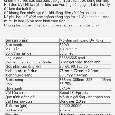
chỉnh theo yêu cầu của bạn, bao gồm cả các bước sóng hỗn hợp.
Hạt đèn UV LED là vật tư tiêu hao.Vui lòng sử dụng hạt đèn hợp lý
để kéo dài tuổi thọ,
để không làm cháy hạt đèn khi dòng điện và điện áp quá cao.
Nó phù hợp để xử lý các ngành công nghiệp in UV khác nhau, sơn,
mực UV, keo UV và màn hình cảm ứng.
Chúng tôi có thể cung cấp cho bạn các sản phẩm tùy chỉnh.
tên sản phẩm
Mô-đun ánh sáng UV 7572
Sức mạnh
500W
Màu sắc
Tia cực tím
Số lượng hạt đèn
50 chiếc
Loại diode
6868/6565 smd
Vật liệu thấu kính của Diode
Silica gel hoặc thạch anh
Góc nhìn của ống kính
30, 60, 90, 120 độ
Kích thước mô-đun
75mm * 72mm * 2.0mm
Kích thước sáng
73,5mm * 44mm
Bước sóng
365nm, 385nm, 395nm, 405nm
Vôn
65-75V
Hiện hành
5-7,5A
Vật liệu chip
Seoul
, LG
, Epileds
Quy trình đóng gói
Mô-đun gói ống kính thạch anh nh
Vật liệu mô-đun
Đồng nền 2.0mm
Tuổi thọ (giờ)
20000-30000
Sự bảo đảm
2 năm
Đơn xin
Ứng dụng trong các ngành công ng