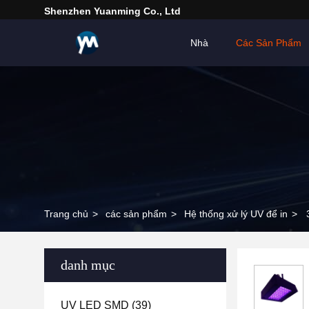
Shenzhen Yuanming Co., Ltd
Nhà
Các Sản Phẩm
Trang chủ
>
các sản phẩm
>
Hệ thống xử lý UV để in
>
danh mục
UV LED SMD
(39)