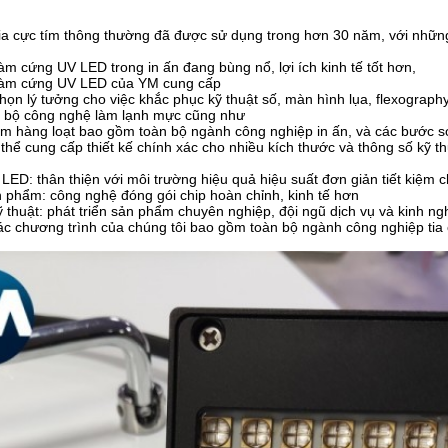
ia cực tím thông thường đã được sử dụng trong hơn 30 năm, với những
m cứng UV LED trong in ấn đang bùng nổ, lợi ích kinh tế tốt hơn,
làm cứng UV LED của YM cung cấp
họn lý tưởng cho việc khắc phục kỹ thuật số, màn hình lụa, flexography,
 bộ công nghệ làm lạnh mực cũng như
m hàng loạt bao gồm toàn bộ ngành công nghiệp in ấn, và các bước
 thể cung cấp thiết kế chính xác cho nhiều kích thước và thông số kỹ th
ED: thân thiện với môi trường hiệu quả hiệu suất đơn giản tiết kiệm c
 phẩm: công nghệ đóng gói chip hoàn chỉnh, kinh tế hơn
thuật: phát triển sản phẩm chuyên nghiệp, đội ngũ dịch vụ và kinh n
ác chương trình của chúng tôi bao gồm toàn bộ ngành công nghiệp tia 