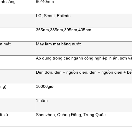
ánh sáng
60*40mm
LG, Seoul, Epileds
365nm,385nm,395nm,405nm
àm mát
Máy làm mát bằng nước
Áp dụng trong các ngành công nghiệp in ấn, sơn và
Đèn đơn, đèn + nguồn điện, đèn + nguồn điện + b
áng)
10000
giờ
1 năm
ất xứ
Shenzhen, Quảng Đông, Trung Quốc