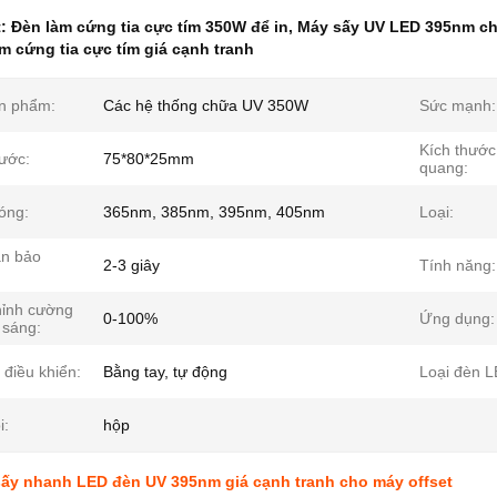
t:
Đèn làm cứng tia cực tím 350W để in
,
Máy sấy UV LED 395nm ch
m cứng tia cực tím giá cạnh tranh
n phẩm:
Các hệ thống chữa UV 350W
Sức mạnh:
Kích thước
hước:
75*80*25mm
quang:
óng:
365nm, 385nm, 395nm, 405nm
Loại:
an bảo
2-3 giây
Tính năng:
hỉnh cường
0-100%
Ứng dụng:
 sáng:
 điều khiển:
Bằng tay, tự động
Loại đèn L
i:
hộp
ấy nhanh LED đèn UV 395nm giá cạnh tranh cho máy offset