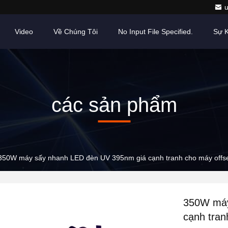
Video
Về Chúng Tôi
No Input File Specified.
Sự K
các sản phẩm
350W máy sấy nhanh LED đèn UV 395nm giá cạnh tranh cho máy offs
350W máy
cạnh tran