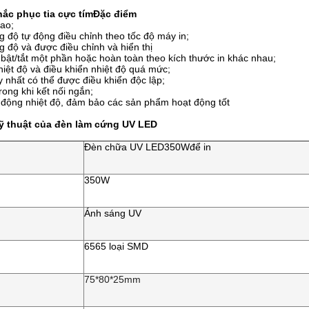
ắc phục tia cực tím
Đặc điểm
ao;
 độ tự động điều chỉnh theo tốc độ máy in;
 độ và được điều chỉnh và hiển thị
bật/tắt một phần hoặc hoàn toàn theo kích thước in khác nhau;
nhiệt độ và điều khiển nhiệt độ quá mức;
nhất có thể được điều khiển độc lập;
ong khi kết nối ngắn;
động nhiệt độ, đảm bảo các sản phẩm hoạt động tốt
ỹ thuật của đèn làm cứng UV LED
Đèn chữa UV LED
350W
để in
350W
Ánh sáng UV
6565 loại SMD
75*80*25mm