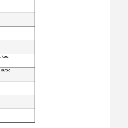
 keo.
ể nước