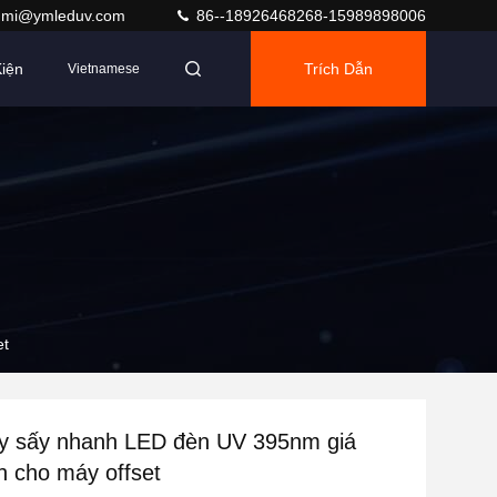
umi@ymleduv.com
86--18926468268-15989898006
iện
Trích Dẫn
Vietnamese
et
 sấy nhanh LED đèn UV 395nm giá
h cho máy offset