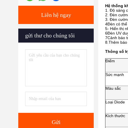
Hệ thống kh
1. Độ sáng c
Liên hệ ngay
2. Đèn cường
3. Đèn cường
4Đèn có thể 
5- Hiển thị 
6Đèn UV duy 
gửi thư cho chúng tôi
7Cảnh báo tr
8.Thêm báo 
Thông số k
Điểm
Sức mạnh
Màu sắc
Loại Diode
Kích thước
Gửi