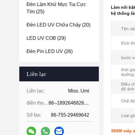
Đèn Làm Khử Mực Tia Cực
Làm nổi bậ
Tím
(25)
hệ thống là
Đèn LED UV Chữa Cháy
(20)
Tên sả
LED UV COB
(29)
Kích t
Đèn Pin LED UV
(26)
bước s
thời gi
Liên lạc
dưỡng:
Điều c
độ ánh
Liên lạc:
Miss. Umi
Chế độ
điện thoại:
86--18926468268-15989898006
Số fax:
86-755-29469642
Loại gó
350W máy s