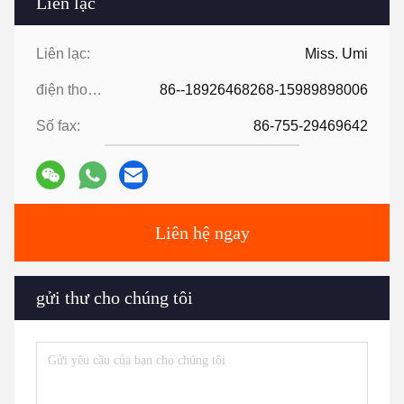
Liên lạc
Liên lạc:
Miss. Umi
điện thoại:
86--18926468268-15989898006
Số fax:
86-755-29469642
Liên hệ ngay
gửi thư cho chúng tôi