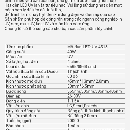
chỉnh theo yêu cầu của bạn, bao gồm cả bước sóng hỗn hợp.
Hạt đèn LED UV là vật tư tiêu hao. Vui lòng sử dụng hạt đèn một
cách hợp lý để kéo dài tuổi thọ,
để tránh làm cháy hạt đèn khi dòng điện và điện áp quá cao.
Sản phẩm phù hợp để đóng rắn trong các ngành công nghiệp in
UV, sơn, mực UV, keo UV và màn hình cảm ứng.
Chúng tôi có thể cung cấp cho bạn các sản phẩm tùy chỉnh.
Tên sản phẩm
Mô-đun LED UV 4513
Công suất
40W
Màu sắc
UV
Số lượng hạt đèn
4 chiếc
Loại diode
6565/6868 smd
Vật liệu thấu kính của Diode
Thạch anh
Góc nhìn của thấu kính
60 độ
Kích thước mô-đun
45mm*13mm*2.0mm
Kích thước phát sáng
33mm*6.5mm
Bước sóng
365nm,385nm,395nm,405nm
Điện áp
26-30V
Dòng điện
1-1.5A
Vật liệu chip
LG,Seoul,Epileds
Quy trình đóng gói
Đóng gói thấu kính thạch anh nhi
Vật liệu mô-đun
Đế đồng 2.0mm
Tuổi thọ (giờ)
20000
Bảo hành
1 năm