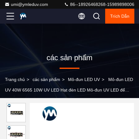
umi@ymleduv.com
86--18926468268-15989898006
Trích Dẫn
các sản phẩm
Trang chủ
>
các sản phẩm
>
Mô-đun LED UV
>
Mô-đun LED
UV 40W 6565 10W UV LED Hạt đèn LED Mô-đun UV LED để
chữa bệnh