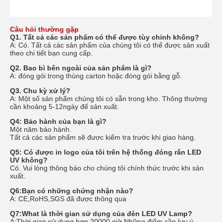
Câu hỏi thường gặp
Q1. Tất cả các sản phẩm có thể được tùy chỉnh không?
A:
Có
. Tất cả các sản phẩm của chúng tôi có thể được sản xuất
theo chi tiết bạn cung cấp.
Q2. Bao bì bên ngoài của sản phẩm là gì?
A: đóng gói trong thùng carton hoặc đóng gói bằng gỗ.
Q3. Chu kỳ xử lý?
A: Một số sản phẩm chúng tôi có sẵn trong kho. Thông thường
cần khoảng
5
-1
2
ngày để sản xuất.
Q4: Bảo hành của bạn là gì?
Một
năm bảo hành.
Tất cả các sản phẩm sẽ được kiểm tra trước khi giao hàng.
Q5: Có được in logo của tôi trên hệ thống đóng rắn LED
UV không?
Có. Vui lòng thông báo cho chúng tôi chính thức trước khi sản
xuất.
Q6:Bạn có những chứng nhận nào?
A: CE,RoHS,SGS đã được thông qua
Q
7
:
W
hat là thời gian sử dụng của đèn LED UV
L
amp
?
A:
Thời gian sử dụng hơn
20
000 giờ.
Những điểm cần lưu ý