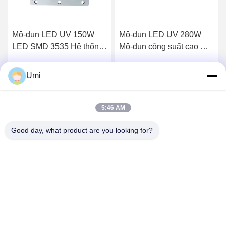
Mô-đun LED UV 150W
Mô-đun LED UV 280W
LED SMD 3535 Hệ thống
Mô-đun công suất cao Hạt
xử lý LED UV In thấu kính
đèn LED Máy đóng rắn
thạch anh
UV
Umi
Nhận giá tốt nhất
Nhận giá tốt nhất
5:46 AM
Good day, what product are you looking for?
shenzhen yuanming co., ltd
umi@ymleduv.com
86--18926468268-15989898006
Tầng 3, Tòa nhà 2, Khu công nghiệp Jingsheng, Số 119