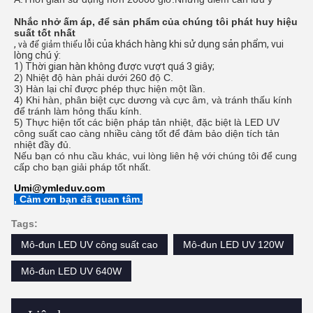
Nhắc nhở ấm áp, để sản phẩm của chúng tôi phát huy hiệu
suất tốt nhất
,
lỗi của khách hàng khi sử dụng sản phẩm, vui
và để giảm thiểu
lòng chú ý:
1) Thời gian hàn không được vượt quá 3 giây;
2) Nhiệt độ hàn phải dưới 260 độ C.
3) Hàn lại chỉ được phép thực hiện một lần.
4) Khi hàn, phân biệt cực dương và cực âm, và tránh thấu kính
để tránh làm hỏng thấu kính.
5) Thực hiện tốt các biện pháp tản nhiệt, đặc biệt là LED UV
công suất cao càng nhiều càng tốt để đảm bảo diện tích tản
nhiệt đầy đủ.
Nếu bạn có nhu cầu khác, vui lòng liên hệ với chúng tôi để cung
cấp cho bạn giải pháp tốt nhất.
Umi@ymleduv.com
, Cảm ơn bạn đã quan tâm.
Tags:
Mô-đun LED UV công suất cao
Mô-đun LED UV 120W
Mô-đun LED UV 640W