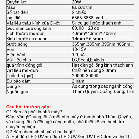
Quyền lực
20W
Màu
tia cực tím
Số hạt đèn
2 chiếc
loại điốt
6565-6868 smd
Vật liệu thấu kính của Đi-ốt
Silica gel hoặc thạch anh
Góc nhìn của ống kính
60, 90, 120 độ
kích thước mô-đun
40mm*40mm*2.0mm
Kích thước dạ quang
14mm * 6,5mm
bước sóng
365nm,385nm,395nm,405nm
Vôn
13-15V
Hiện hành
1-1,5A
Vật liệu chip
LG,Seoul,Epileds
quá trình đóng gói
Hạt đèn gói ống kính thạch anh nh
vật liệu mô-đun
Chất nền đồng 2.0mm
Tuổi thọ (giờ)
20000-30000
Sự bảo đảm
2 năm
Đăng kí
Áp dụng trong các ngành công ngh
Nguồn gốc
Thâm Quyến, Quảng Đông, Trung
Câu hỏi thường gặp
Q1.Bạn có phải là nhà máy?
Đáp: Vâng!Chúng tôi là một nhà máy ở thành phố Thâm Quyến,
và chúng tôi có đội ngũ công nhân, nhà thiết kế và thanh tra
chuyên nghiệp.
Q2.Sản phẩm chính của bạn là gì?
A: Hạt đèn LED UV;mô-đun LED UV;Đèn UV LED đơn và thiết bị