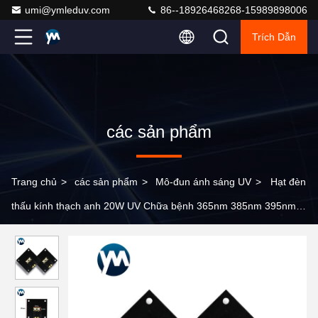
umi@ymleduv.com
86--18926468268-15989898006
Trích Dẫn
các sản phẩm
Trang chủ
>
các sản phẩm
>
Mô-đun ánh sáng UV
>
Hạt đèn
thấu kính thạch anh 20W UV Chữa bệnh 365nm 385nm 395nm
405nm