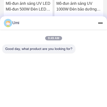
Mô-đun ánh sáng UV LED
Mô-đun ánh sáng UV
Mô-đun 500W Đèn LED
1000W Đèn bảo dưỡng
UV làm mát nước LED
UV LED công suất cao
UV 395nm
cho lò nung
Umi
Nhận giá tốt nhất
Nhận giá tốt nhất
9:49 AM
Good day, what product are you looking for?
shenzhen yuanming co., ltd
umi@ymleduv.com
86--18926468268-15989898006
Tầng 3, Tòa nhà 2, Khu công nghiệp Jingsheng, Số 119
Đường Huafan, Phố Dalang, Quận Longhua, Thâm Quyến,
518109