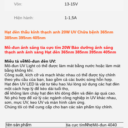
Vôn:
13-15V
Hiện hành:
1-1,5A
Hạt đèn thấu kính thạch anh 20W UV Chữa bệnh 365nm
385nm 395nm 405nm
Mô-đun ánh sáng tia cực tím 20W Bảo dưỡng ánh sáng
thạch anh ánh sáng Hạt đèn 365nm 385nm 395nm 405nm
Miêu tả về
Mô-đun đèn UV:
Mô-đun UV Light có thể được làm mát bằng nước hoặc làm mát
bằng không khí.
Công suất, kích cỡ và mạch khác nhau có thể được tùy chỉnh
theo yêu cầu của bạn, bao gồm cả các bước sóng hỗn hợp.
Hạt đèn UV LED là vật tư tiêu hao.Vui lòng sử dụng các hạt đèn
một cách hợp lý để kéo dài tuổi thọ,
để không làm cháy hạt đèn khi dòng điện và điện áp quá cao.
Nó phù hợp để xử lý các ngành công nghiệp in UV khác nhau,
sơn, mực UV, keo UV và màn hình cảm ứng.
Chúng tôi có thể cung cấp cho bạn các sản phẩm tùy chỉnh.
tên sản phẩm
tia cực tím
Nhẹ
Mô-đun 4040