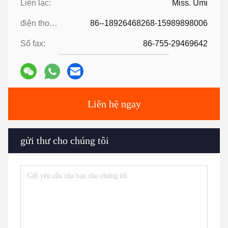
Liên lạc:
Miss. Umi
điện thoại:
86--18926468268-15989898006
Số fax:
86-755-29469642
Liên hệ ngay
gửi thư cho chúng tôi